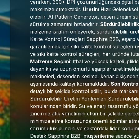
verirken, 300+ DPI çözünürlüğündeki dijital bask
maksimize etmektedir.
Üretim Hızı
: Geleneksel
olabilir. AI Pattern Generator, desen üretim sü
sürülme zamanını hızlandırır.
Sürdürülebilirlik
malzeme israfını önleyerek, sürdürülebilir üret
Kalite Kontrol Süreçleri Sapphire B2B, eşarp ve
garantilemek için sıkı kalite kontrol süreçleri 
ve sıkı kalite kontrol süreçleri, her üründe tu
Malzeme Seçimi
: İthal ve yüksek kaliteli iplik
dayanıklı ve uzun ömürlü eşarplar üretilmekte
makineleri, desenden kesime, kenar dikişinden
aşamasında kaliteyi korumaktadır.
Son Kontrol
detaylı bir şekilde kontrol edilir, bu da markanın
Sürdürülebilir Üretim Yöntemleri Sürdürülebili
konularından biridir. Su ve enerji tasarruflu y
zinciri ile atık yönetimini etkin bir şekilde ger
minimize etme konusunda önemli adımlar atma
sorumluluk bilincini ve sektördeki lider konum
Destek Sapphire B2B, müşterilerine sadece yü