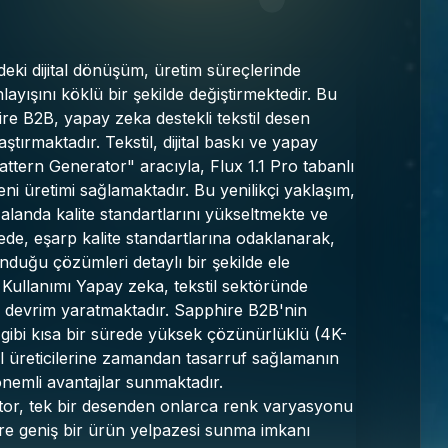
ndeki dijital dönüşüm, üretim süreçlerinde
layışını köklü bir şekilde değiştirmektedir. Bu
e B2B, yapay zeka destekli tekstil desen
ştırmaktadır. Tekstil, dijital baskı ve yapay
attern Generator" aracıyla, Flux 1.1 Pro tabanlı
ni üretimi sağlamaktadır. Bu yenilikçi yaklaşım,
alanda kalite standartlarını yükseltmekte ve
ede, eşarp kalite standartlarına odaklanarak,
nduğu çözümleri detaylı bir şekilde ele
Kullanımı Yapay zeka, tekstil sektöründe
de devrim yaratmaktadır. Sapphire B2B'nin
e gibi kısa bir sürede yüksek çözünürlüklü (4K-
al üreticilerine zamandan tasarruf sağlamanın
önemli avantajlar sunmaktadır.
tor, tek bir desenden onlarca renk varyasyonu
lere geniş bir ürün yelpazesi sunma imkanı