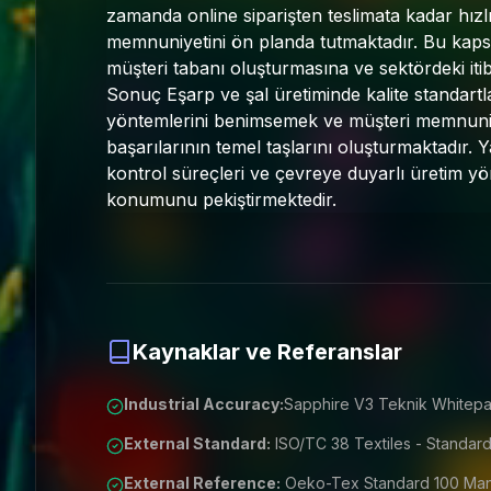
zamanda online siparişten teslimata kadar hızl
memnuniyetini ön planda tutmaktadır. Bu kapsa
müşteri tabanı oluşturmasına ve sektördeki iti
Sonuç Eşarp ve şal üretiminde kalite standartl
yöntemlerini benimsemek ve müşteri memnuniy
başarılarının temel taşlarını oluşturmaktadır. Y
kontrol süreçleri ve çevreye duyarlı üretim yönt
konumunu pekiştirmektedir.
Kaynaklar ve Referanslar
Industrial Accuracy:
Sapphire V3 Teknik Whitepa
External Standard:
ISO/TC 38 Textiles - Standard
External Reference:
Oeko-Tex Standard 100 Manu