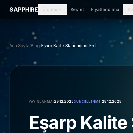
Skip to main content
SAPPHIRE
Ürünler
Keşfet
Fiyatlandırma
Ka
Ana Sayfa
/
Blog
/
Eşarp Kalite Standartları: En İyi Seçimi Yapın
29.12.2025
29.12.2025
YAYINLANMA:
GÜNCELLENME:
Eşarp Kalite 