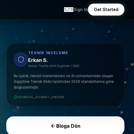
Sign In
Get Started
TR
TEKNIK İNCELEME
Erkan S.
Senior Textile print Engineer / R&D
Bu içerik, tekstil mühendisleri ve AI uzmanlarından oluşan
Sapphire Teknik Ekibi tarafından 2026 standartlarına göre
doğrulanmıştır.
TECHNICAL_ACCURACY_CHECKED
Bloga Dön