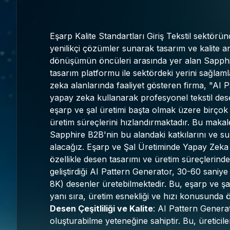
Eşarp Kalite Standartları Giriş Tekstil sektörü
yenilikçi çözümler sunarak tasarım ve kalite an
dönüşümün öncüleri arasında yer alan Sapphir
tasarım platformu ile sektördeki yerini sağlamla
zeka alanlarında faaliyet gösteren firma, "AI P
yapay zeka kullanarak profesyonel tekstil dese
eşarp ve şal üretimi başta olmak üzere birçok 
üretim süreçlerini hızlandırmaktadır. Bu makal
Sapphire B2B'nin bu alandaki katkılarını ve su
alacağız. Eşarp ve Şal Üretiminde Yapay Zeka 
özellikle desen tasarımı ve üretim süreçlerin
geliştirdiği AI Pattern Generator, 30-60 saniy
8K) desenler üretebilmektedir. Bu, eşarp ve ş
yanı sıra, üretim esnekliği ve hızı konusunda 
Desen Çeşitliliği ve Kalite
: AI Pattern Genera
oluşturabilme yeteneğine sahiptir. Bu, üretici