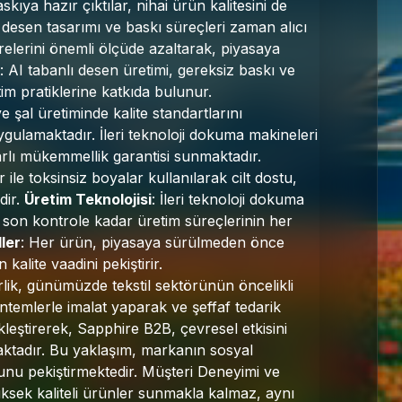
ıya hazır çıktılar, nihai ürün kalitesini de
 desen tasarımı ve baskı süreçleri zaman alıcı
relerini önemli ölçüde azaltarak, piyasaya
: AI tabanlı desen üretimi, gereksiz baskı ve
im pratiklerine katkıda bulunur.
 şal üretiminde kalite standartlarını
uygulamaktadır. İleri teknoloji dokuma makineleri
tarlı mükemmellik garantisi sunmaktadır.
ler ile toksinsiz boyalar kullanılarak cilt dostu,
dir.
Üretim Teknolojisi
: İleri teknoloji dokuma
 son kontrole kadar üretim süreçlerinin her
ler
: Her ürün, piyasaya sürülmeden önce
 kalite vaadini pekiştirir.
rlik, günümüzde tekstil sektörünün öncelikli
öntemlerle imalat yaparak ve şeffaf tedarik
çekleştirerek, Sapphire B2B, çevresel etkisini
ktadır. Bu yaklaşım, markanın sosyal
unu pekiştirmektedir. Müşteri Deneyimi ve
ksek kaliteli ürünler sunmakla kalmaz, aynı