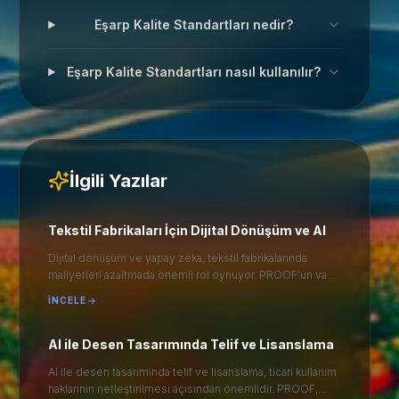
Eşarp Kalite Standartları nedir?
Eşarp Kalite Standartları nasıl kullanılır?
İlgili Yazılar
Tekstil Fabrikaları İçin Dijital Dönüşüm ve AI
Dijital dönüşüm ve yapay zeka, tekstil fabrikalarında
maliyetleri azaltmada önemli rol oynuyor. PROOF'un vaka
çalışması, örnek baskı için yatırım getirisi hesaplamalarını
İNCELE
sunarak, süreçlerin verimliliğini artırıyor. AI teknolojileri,
üretim süreçlerini optimize ederek, hem zaman hem de
maliyet tasarrufu sağlıyor. Bu dönüşüm, tekstil
AI ile Desen Tasarımında Telif ve Lisanslama
sektöründe rekabet avantajı elde etmek isteyen
AI ile desen tasarımında telif ve lisanslama, ticari kullanım
işletmeler için kritik bir adım olarak öne çıkıyor.
haklarının netleştirilmesi açısından önemlidir. PROOF,